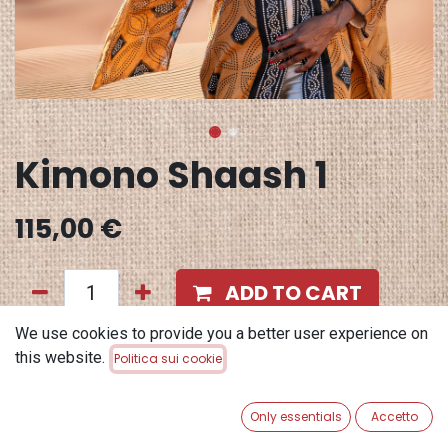
Kimono Shaash 1
115,00
€
ADD TO CART
We use cookies to provide you a better user experience on
Aggiungi alla lista dei desideri
this website.
Politica sui cookie
Terms and Conditions
Garanzia di rimborso di 30 giorni
Only essentials
Accetto
Spedizione: 2-3 giorni lavorativi