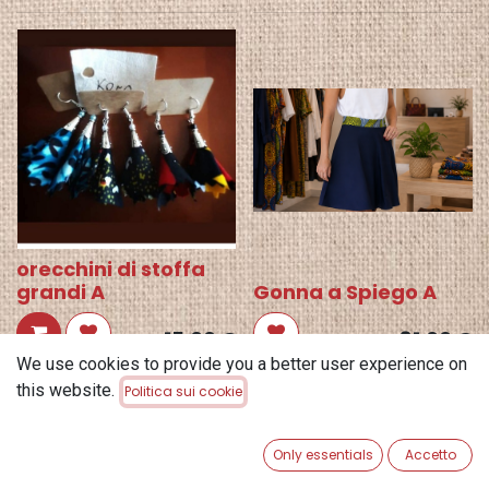
orecchini di stoffa
grandi A
Gonna a Spiego A
15,00
€
81,00
€
We use cookies to provide you a better user experience on
this website.
Politica sui cookie
Only essentials
Accetto