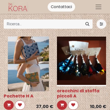
Contattaci
orecchini di stoffa
Pochette H A
piccoli A
37,00
€
10,00
€