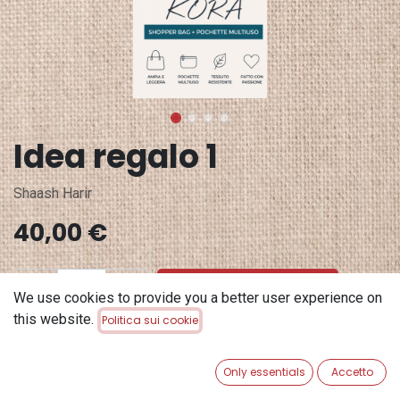
Idea regalo 1
Shaash Harir
40,00
€
ADD TO CART
We use cookies to provide you a better user experience on
this website.
Politica sui cookie
Aggiungi alla lista dei desideri
Only essentials
Accetto
Terms and Conditions
Garanzia di rimborso di 30 giorni