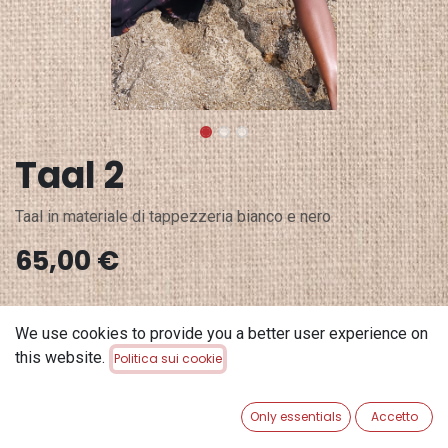
Taal 2
Taal in materiale di tappezzeria bianco e nero
65,00
€
Esaurito
We use cookies to provide you a better user experience on
Ricevi una notifica quando è di nuovo disponibile
this website.
Politica sui cookie
Salva per dopo
Only essentials
Accetto
Terms and Conditions