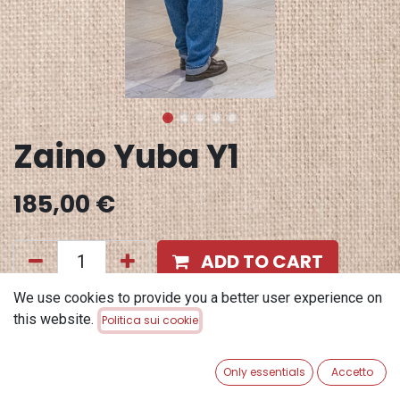
Zaino Yuba Y1
185,00
€
ADD TO CART
We use cookies to provide you a better user experience on
Aggiungi alla lista dei desideri
this website.
Politica sui cookie
Terms and Conditions
Garanzia di rimborso di 30 giorni
Only essentials
Accetto
Spedizione: 2-3 giorni lavorativi