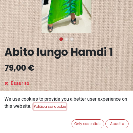
Abito lungo Hamdi 1
79,00
€
Esaurito
Ricevi una notifica quando è di nuovo disponibile
We use cookies to provide you a better user experience on
Salva per dopo
this website.
Politica sui cookie
Terms and Conditions
Only essentials
Accetto
Garanzia di rimborso di 30 giorni