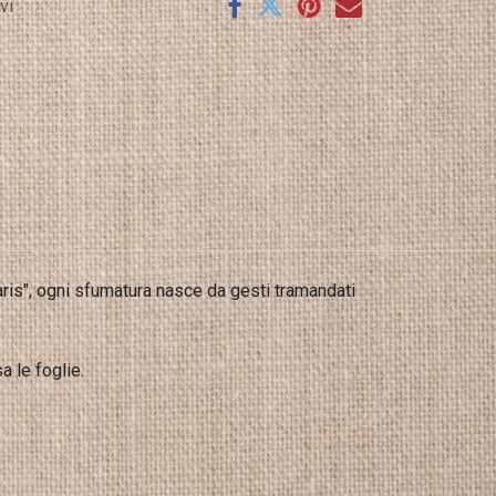
vi
aris", ogni sfumatura nasce da gesti tramandati
a le foglie.