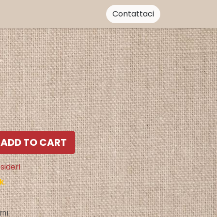
Contattaci
ADD TO CART
sideri
k.
rni