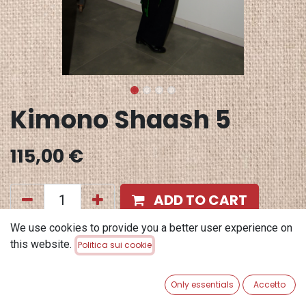
Kimono Shaash 5
115,00
€
ADD TO CART
We use cookies to provide you a better user experience on
Aggiungi alla lista dei desideri
this website.
Politica sui cookie
Solo 1 Unità rimasto in stock.
Terms and Conditions
Only essentials
Accetto
Garanzia di rimborso di 30 giorni