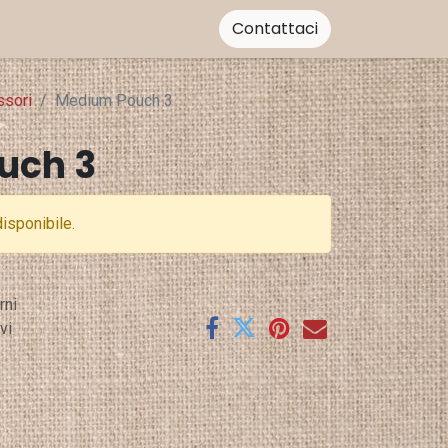
Contattaci
ssori
Medium Pouch 3
uch 3
isponibile.
rni
vi