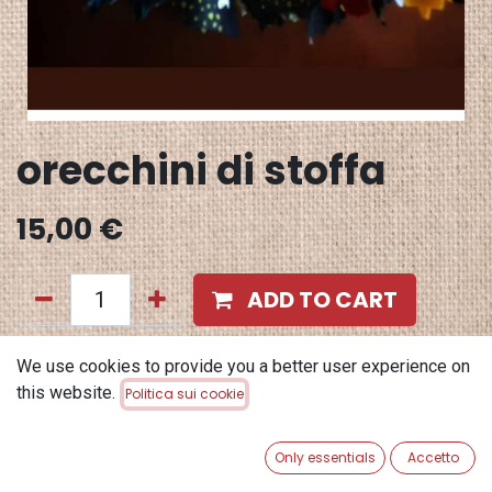
orecchini di stoffa
15,00
€
ADD TO CART
Aggiungi alla lista dei desideri
We use cookies to provide you a better user experience on
this website.
Politica sui cookie
Terms and Conditions
Garanzia di rimborso di 30 giorni
Only essentials
Accetto
Spedizione: 2-3 giorni lavorativi