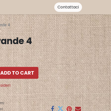
Contattaci
ande 4
rande 4
ADD TO CART
sideri
rni
vi