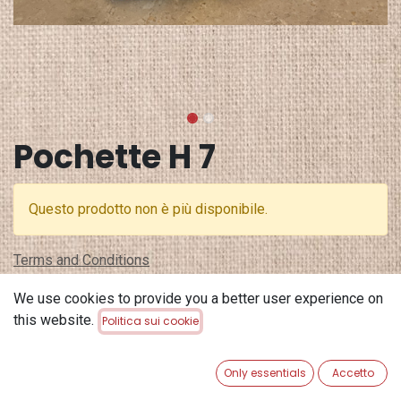
Pochette H 7
Questo prodotto non è più disponibile.
Terms and Conditions
Garanzia di rimborso di 30 giorni
We use cookies to provide you a better user experience on
Spedizione: 2-3 giorni lavorativi
this website.
Politica sui cookie
Only essentials
Accetto