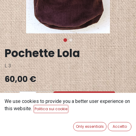
Pochette Lola
L 3
60,00
€
ADD TO CART
We use cookies to provide you a better user experience on
this website.
Politica sui cookie
Aggiungi alla lista dei desideri
Only essentials
Accetto
Terms and Conditions
Garanzia di rimborso di 30 giorni