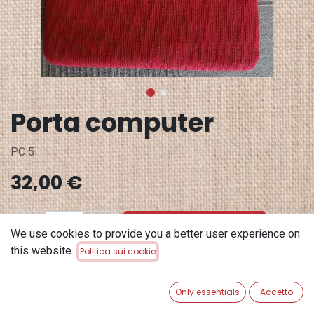
Porta computer
PC 5
32,00
€
ADD TO CART
We use cookies to provide you a better user experience on
this website.
Politica sui cookie
Aggiungi alla lista dei desideri
Only essentials
Accetto
Terms and Conditions
Garanzia di rimborso di 30 giorni