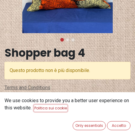
Shopper bag 4
Questo prodotto non è più disponibile.
Terms and Conditions
Garanzia di rimborso di 30 giorni
We use cookies to provide you a better user experience on
Spedizione: 2-3 giorni lavorativi
this website.
Politica sui cookie
Only essentials
Accetto