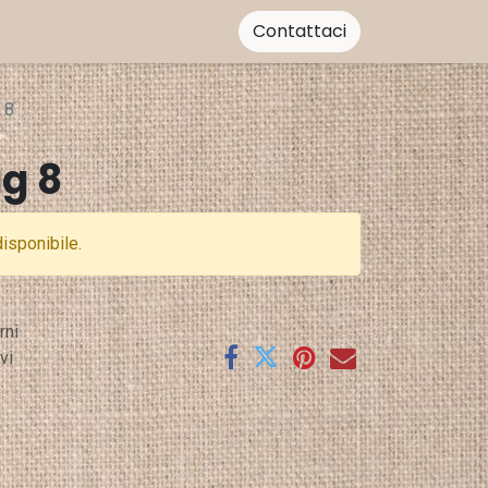
Contattaci
 8
g 8
isponibile.
rni
vi