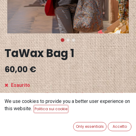
TaWax Bag 1
60,00
€
Esaurito
Ricevi una notifica quando è di nuovo disponibile
We use cookies to provide you a better user experience on
Salva per dopo
this website.
Politica sui cookie
Terms and Conditions
Only essentials
Accetto
Garanzia di rimborso di 30 giorni