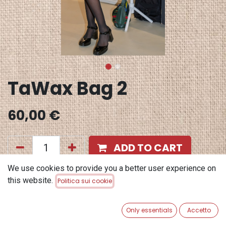
TaWax Bag 2
60,00
€
ADD TO CART
We use cookies to provide you a better user experience on
Aggiungi alla lista dei desideri
this website.
Politica sui cookie
Terms and Conditions
Garanzia di rimborso di 30 giorni
Only essentials
Accetto
Spedizione: 2-3 giorni lavorativi