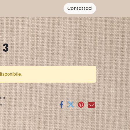
Contattaci
3
 3
isponibile.
rni
vi