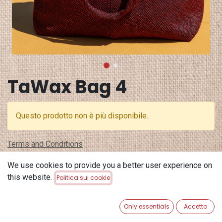
TaWax Bag 4
Questo prodotto non è più disponibile.
Terms and Conditions
Garanzia di rimborso di 30 giorni
We use cookies to provide you a better user experience on
Spedizione: 2-3 giorni lavorativi
this website.
Politica sui cookie
Only essentials
Accetto