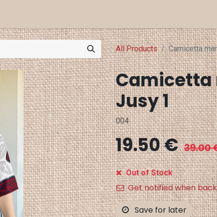
a Projects
Eventi
Punti Vendita
All Products
Camicetta man
Camicetta 
Jusy 1
004
19.50
€
39.00
Out of Stock
Get notified when back
Save for later