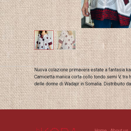
Nuova colazione primavera estate a fantasia ka
Camicetta manica corta collo tondo semi V, tra heritage e nuove tendenze.100% viscosa e taglia unica. Realizzata artigianalmente dalla Cooperativa sociale
delle donne di Wadajir in Somalia. Distribuito da
Home
About us