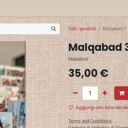
Eventi e Stampa
Punti Vendita
Tutti i prodotti
Malqabad 3
Malqabad 
Malqabad
35,00
€
Aggiungi alla lista dei de
Terms and Conditions
Garanzia di rimborso di 30 gio