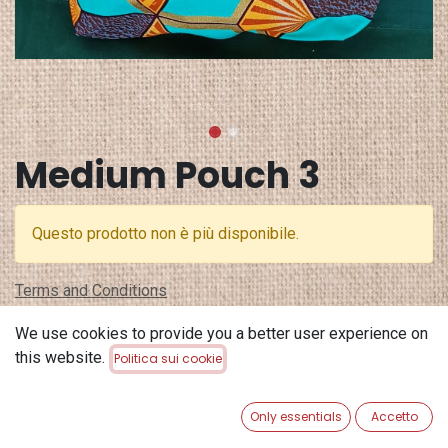
Medium Pouch 3
Questo prodotto non è più disponibile.
Terms and Conditions
Garanzia di rimborso di 30 giorni
We use cookies to provide you a better user experience on
Spedizione: 2-3 giorni lavorativi
this website.
Politica sui cookie
Only essentials
Accetto